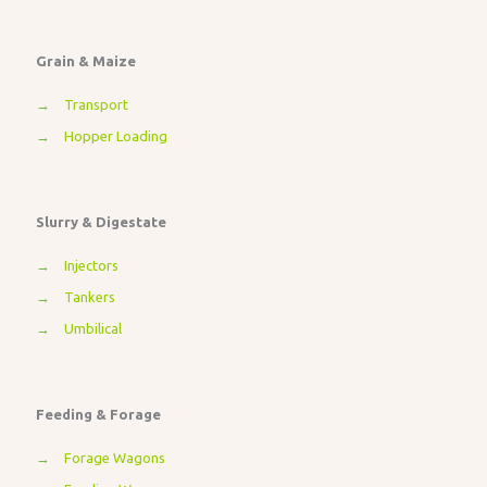
Grain & Maize
→
Transport
→
Hopper Loading
Slurry & Digestate
→
Injectors
→
Tankers
→
Umbilical
Feeding & Forage
→
Forage Wagons