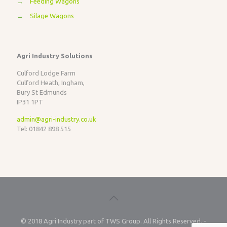
→
Feeding Wagons
→
Silage Wagons
Agri Industry Solutions
Culford Lodge Farm
Culford Heath, Ingham,
Bury St Edmunds
IP31 1PT
admin@agri-industry.co.uk
Tel: 01842 898 515
© 2018 Agri Industry part of TWS Group. All Rights Reserved. -