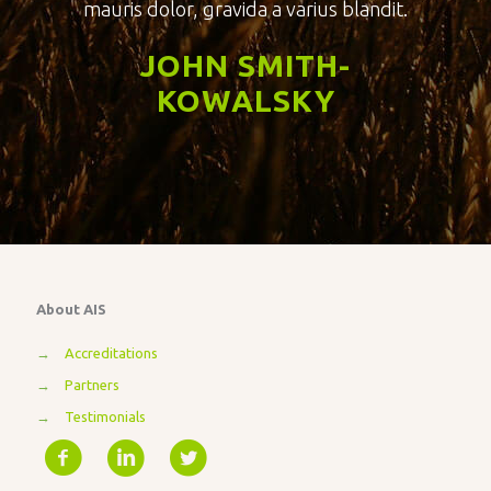
mauris dolor, gravida a varius blandit.
JOHN SMITH-
KOWALSKY
About AIS
→
Accreditations
→
Partners
→
Testimonials